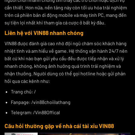
cần thiết. Hơn nữa, nền tảng này còn tối ưu hóa trải nghiệm
trên cả phiên bản di động mobile và máy tính PC, mang đến
sự tiện lợi nhất khi tham gia cá cược ở bất kỳ đâu.
Liên hệ với VIN88 nhanh chóng
VIN88 được đánh giá cao nhờ đội ngũ chăm sóc khách hàng
nhiệt tình và am hiểu về game. Hệ thống vận hành 24/7 nên
bất cứ khi nào bạn gửi yêu cầu đều được tiếp nhận và xử lý
nhanh chóng, không ảnh hưởng quá trình trải nghiệm và
nhận thưởng. Người dùng có thể gọi hotline hoặc gửi phản
hồi qua các kênh như:
Trang chủ: /
Fanpage: /vin88choiilathang
Telegram: /Vin88Offical
Câu hỏi thường gặp về nhà cái tài xỉu VIN88