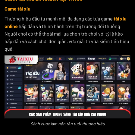
Game tài xỉu
Thương hiệu đầu tư mạnh mẽ, đa dạng các tựa game
tài xỉu
online
hấp dẫn và thịnh hành trên thị trường đổi thưởng.
Người chơi có thể thoải mái lựa chọn trò chơi với tỷ lệ kèo
hấp dẫn và cách chơi đơn giản, vừa giải trí vừa kiếm tiền hiệu
quả.
Sảnh cược làm nên tên tuổi thương hiệu