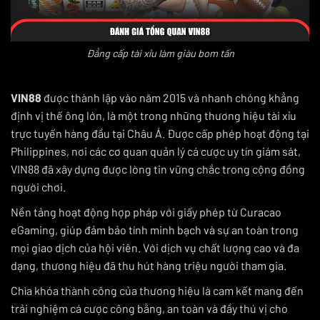
Đẳng cấp tài xỉu làm giàu bom tấn
VIN88
được thành lập vào năm 2015 và nhanh chóng khẳng
định vị thế ông lớn, là một trong những thương hiệu tài xỉu
trực tuyến hàng đầu tại Châu Á. Được cấp phép hoạt động tại
Philippines, nơi các cơ quan quản lý cá cược uy tín giám sát,
VIN88 đã xây dựng được lòng tin vững chắc trong cộng đồng
người chơi.
Nền tảng hoạt động hợp pháp với giấy phép từ Curacao
eGaming, giúp đảm bảo tính minh bạch và sự an toàn trong
mọi giao dịch của hội viên. Với dịch vụ chất lượng cao và đa
dạng, thương hiệu đã thu hút hàng triệu người tham gia.
Chìa khóa thành công của thương hiệu là cam kết mang đến
trải nghiệm cá cược công bằng, an toàn và đầy thú vị cho