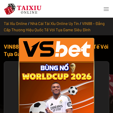
Skip
to
content
Tài Xỉu Online
/
Nhà Cái Tài Xỉu Online Uy Tín
/
VIN88 – Đẳng
Cấp Thương Hiệu Quốc Tế Với Tựa Game Siêu Đỉnh
VIN88 – Đẳng Cấp Thương Hiệu Quốc Tế Với
×
Tựa Game Siêu Đỉnh
TÀI XỈU VIN88
4.8/5