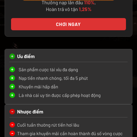
Thưởng nạp lần đầu
110%
,
Hoàn trả vô tận
1,25%
CHƠI NGAY
Ưu điểm
Sản phẩm cược tài xỉu đa dạng
Nạp tiền nhanh chóng, tối đa 5 phút
Khuyến mãi hấp dẫn
Là nhà cái uy tín được cấp phép hoạt động
Nhược điểm
Cuối tuần thường rút tiền hơi lâu
Tham gia khuyến mãi cần hoàn thành đủ số vòng cược