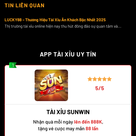
TIN LIÊN QUAN
LUCKY88 – Thương Hiệu Tài Xỉu Ăn Khách Bậc Nhất 2025
Thị trường tài xỉu online hiện nay thu hút đông đảo sự quan tâm và...
APP TÀI XỈU UY TÍN
1
5/5
TÀI XỈU SUNWIN
Nhận quà mỗi ngày
lên đến 888K
,
tặng vé cược may mắn
88 lần