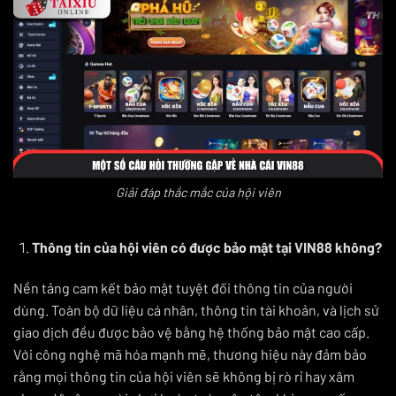
Giải đáp thắc mắc của hội viên
Thông tin của hội viên có được bảo mật tại VIN88 không?
Nền tảng cam kết bảo mật tuyệt đối thông tin của người
dùng. Toàn bộ dữ liệu cá nhân, thông tin tài khoản, và lịch sử
giao dịch đều được bảo vệ bằng hệ thống bảo mật cao cấp.
Với công nghệ mã hóa mạnh mẽ, thương hiệu này đảm bảo
rằng mọi thông tin của hội viên sẽ không bị rò rỉ hay xâm