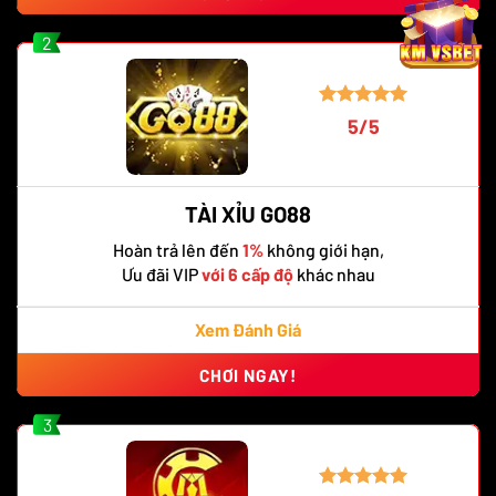
2
5/5
TÀI XỈU GO88
Hoàn trả lên đến
1%
không giới hạn,
Ưu đãi VIP
với 6 cấp độ
khác nhau
Xem Đánh Giá
CHƠI NGAY!
3