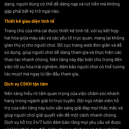
dạng, người dùng có thể dễ dàng nạp và rút tiền mà không
gặp phải bất kỳ trở ngại nào.
Thiết kế giao diện tinh tế
Trang chủ của nhà cái được thiết kế tinh tế, với sự kết hợp
hài hòa giữa màu sắc và các yếu tố trực quan, mang lại không
gian thú vị cho người chơi. Bố cục trang web đơn giản và dễ
sử dụng, giúp người chơi dễ dàng tham gia và thực hiện các
thao tác nhanh chóng. Nền tảng này đặc biệt chú trọng đến
việc tối ưu hóa trải nghiệm, đảm bảo người chơi có thể tương
tác mượt mà ngay từ lần đầu tham gia.
Dịch vụ CSKH tận tâm
Nền tảng hiểu rõ tầm quan trọng của việc chăm sóc khách
hàng trong ngành giải trí trực tuyến. Đội ngũ nhân viên hỗ
trợ của nền tảng này luôn sẵn sàng giải đáp mọi thắc mắc và
giúp người chơi giải quyết vấn đề một cách nhanh chóng.
Dịch vụ hỗ trợ 24/7 luôn đảm bảo rằng mọi yêu cầu sẽ được