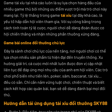
Game tài xỉu tại nhà cáo luôn là sự lựa chọn hàng đầu của
nhiều game thủ bởi những ưu điểm vượt trội mà trò chơi này
mang lại. Tỷ lệ thắng trong game
tài xỉu
tại đây khá cao, là
yếu tố hấp dẫn hội viên tham gia. Với sự công bằng trong
cách tính toán tỷ lệ cược, người chơi dễ dàng đoán được cơ
hội chiến thắng và nhận những phần thưởng xứng đáng.
Game bài online đổi thưởng chủ lực
Đây là sảnh chơi chủ lực của nền tảng, nơi người chơi có thể
lựa chọn nhiều sản phẩm từ hiện đại đến truyền thống. Xu
hướng giải trí, cá cược mới nhất luôn được đơn vị cập nhật
liên tục để đáp ứng mọi nhu cầu của anh em hội viên. Các trò
chơi phổ biến như tiến lên, poker, sâm, baccarat, tài xỉu…
đều có sẵn. Chỉ cần nắm vững luật chơi, chiến thuật và biết
cách kết hợp các quân bài, bạn sẽ dễ dàng đánh bại mọi đối
thủ.
Hướng dẫn tải ứng dụng tài xỉu đổi thưởng SKY88
Bước 1: Đầu tiên, truy cập vào trang chủ của SKY88 và