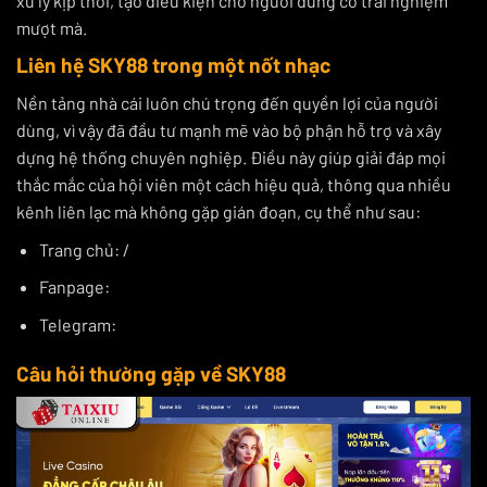
xử lý kịp thời, tạo điều kiện cho người dùng có trải nghiệm
mượt mà.
Liên hệ SKY88 trong một nốt nhạc
Nền tảng nhà cái luôn chú trọng đến quyền lợi của người
dùng, vì vậy đã đầu tư mạnh mẽ vào bộ phận hỗ trợ và xây
dựng hệ thống chuyên nghiệp. Điều này giúp giải đáp mọi
thắc mắc của hội viên một cách hiệu quả, thông qua nhiều
kênh liên lạc mà không gặp gián đoạn, cụ thể như sau:
Trang chủ: /
Fanpage:
Telegram:
Câu hỏi thường gặp về SKY88