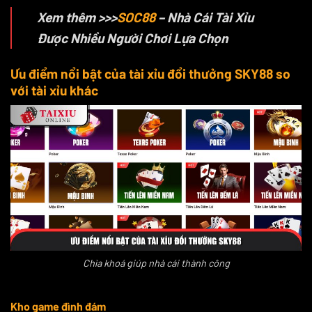
Xem thêm >>>
SOC88
– Nhà Cái Tài Xỉu
Được Nhiều Người Chơi Lựa Chọn
Ưu điểm nổi bật của tài xỉu đổi thưởng SKY88 so
với tài xỉu khác
Chìa khoá giúp nhà cái thành công
Kho game đình đám