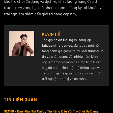
kho trò chơi đa dạng và dịch vụ chất lượng hàng đầu thị
trường. Hy vọng bạn sẽ nhanh chóng đăng ký tài khoản và
trải nghiệm điểm đến giải trí đẳng cấp này.
KEVIN HỒ
Tác giả
Kevin Hồ
, người sáng lập
taixiuonline.games
, đã tạo ra một nền
tảng đánh giá game tài xỉu đổi thưởng uy
tín và chất lượng. Với nhiều năm kinh
nghiệm trong ngành cá cược trực tuyến,
ông đã phát triển một hệ thống review
các cổng game giúp người chơi có những
trải nghiệm thú vị và an toàn.
TIN LIÊN QUAN
GEM88 – Đánh Giá Nhà Cái Uy Tín Hàng Đầu Với Trò Chơi Đa Dạng