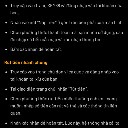
Truy cập vào trang SKY88 và đăng nhập vào tài khoản của
bạn.
Nhấn vào nút “Nạp tiền” ở góc trên bên phải của màn hình.
Chọn phương thức thanh toán mà bạn muốn sử dụng, sau
đó nhập số tiền cần nạp và xác nhận thông tin.
Bấm xác nhận để hoàn tất.
Rút tiền nhanh chóng
Truy cập vào trang chủ đơn vị cá cược và đăng nhập vào
tài khoản tài xỉu của bạn.
Tại giao diện trang chủ, nhấn “Rút tiền”.
Chọn phương thức rút tiền nhận thưởng anh em mong
muốn, nhập số tiền cần rút về thẻ và các thông tin liên
quan.
Nhấn xác nhận để hoàn tất. Lúc này, hệ thống nhà cái tài