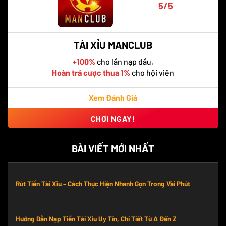
5/5
TÀI XỈU MANCLUB
+100%
cho lần nạp đầu,
Hoàn trả cược thua 1%
cho hội viên
Xem Đánh Giá
CHƠI NGAY!
BÀI VIẾT MỚI NHẤT
Rút Tiền Tài Xỉu – Cách Thực Hiện Nhanh Gọn Trong Vài Phút
Hướng Dẫn Nạp Tiền Tài Xỉu Uy Tín, Chi Tiết Từ A Đến Z