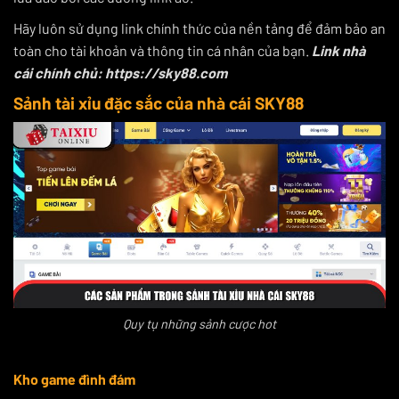
Hãy luôn sử dụng link chính thức của nền tảng để đảm bảo an
toàn cho tài khoản và thông tin cá nhân của bạn.
Link nhà
cái chính chủ: https://sky88.com
Sảnh tài xỉu đặc sắc của nhà cái SKY88
Quy tụ những sảnh cược hot
Kho game đình đám