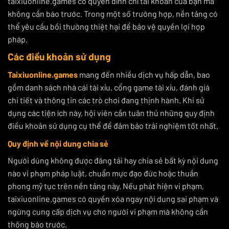
taixiuonline.games có quyền đình chỉ tài khoản của bạn mà
không cần báo trước. Trong một số trường hợp, nền tảng có
thể yêu cầu bồi thường thiệt hại để bảo vệ quyền lợi hợp
pháp.
Các điều khoản sử dụng
Taixiuonline.games
mang đến nhiều dịch vụ hấp dẫn, bao
gồm danh sách nhà cái tài xỉu, cổng game tài xỉu, đánh giá
chi tiết và thông tin các trò chơi đang thịnh hành. Khi sử
dụng các tiện ích này, hội viên cần tuân thủ những quy định
điều khoản sử dụng cụ thể để đảm bảo trải nghiệm tốt nhất.
Quy định về nội dung chia sẻ
Người dùng không được đăng tải hay chia sẻ bất kỳ nội dung
nào vi phạm pháp luật, chuẩn mực đạo đức hoặc thuần
phong mỹ tục trên nền tảng này. Nếu phát hiện vi phạm,
taixiuonline.games có quyền xóa ngay nội dung sai phạm và
ngừng cung cấp dịch vụ cho người vi phạm mà không cần
thông báo trước.