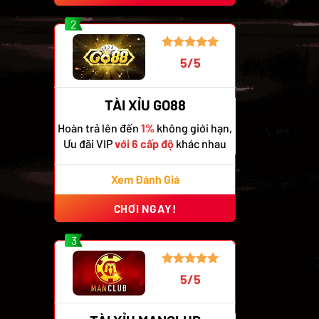
2
5/5
TÀI XỈU GO88
Hoàn trả lên đến
1%
không giới hạn,
Ưu đãi VIP
với 6 cấp độ
khác nhau
Xem Đánh Giá
CHƠI NGAY!
3
5/5