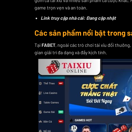
gồm cả tài xỉu và nhiều sản phẩm cá cược khác. 
game trọn vẹn và an toàn.
Link truy cập nhà cái: Đang cập nhật
Các sản phẩm nổi bật trong s
Tại
FABET
, ngoài các trò chơi tài xỉu đổi thưở
gian giải trí đa dạng và đầy kịch tính.