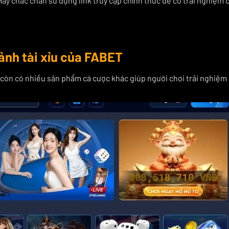
Hãy chắc chắn sử dụng link truy cập chính thức để có trải nghiệm 
ảnh tài xỉu của FABET
ng, còn có nhiều sản phẩm cá cược khác giúp người chơi trải nghiệ