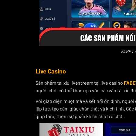
FABET c
Live Casino
Sản phẩm tài xỉu livestream tại live casino
FABE
người chơi có thể tham gia vào các ván tài xỉu 
Với giao diện mượt mà và kết nối ổn định, người
lập tức, tạo cảm giác chân thật và kịch tính. Các
giúp tăng thêm sự phấn khích cho trò chơi.