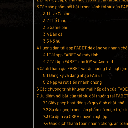
3
Các sản phẩm nổi bật trong sảnh tài xỉu của FA
3.1
Live Casino
3.2
Thể thao
3.3
Game bài
3.4
Bắn cá
3.5
Nổ hũ
4
Hướng dẫn tải app FABET dễ dàng và nhanh chó
4.1
Tải app FABET về máy tính
4.2
Tải App FABET cho IOS và Android
5
Cách tham gia FABET và tận hưởng trải nghiệm
5.1
Đăng ký và đăng nhập FABET
5.2
Nạp và rút tiền nhanh chóng
6
Các chương trình khuyến mãi hấp dẫn của FAB
7
Ưu điểm nổi bật của tài xỉu đổi thưởng tại FABE
7.1
Giấy phép hoạt động và quy định chặt chẽ
7.2
Sự đa dạng trong sản phẩm cá cược trực t
7.3
Có dịch vụ CSKH chuyên nghiệp
7.4
Giao dịch thanh toán nhanh chóng, an toàn