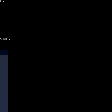
chơi
m không