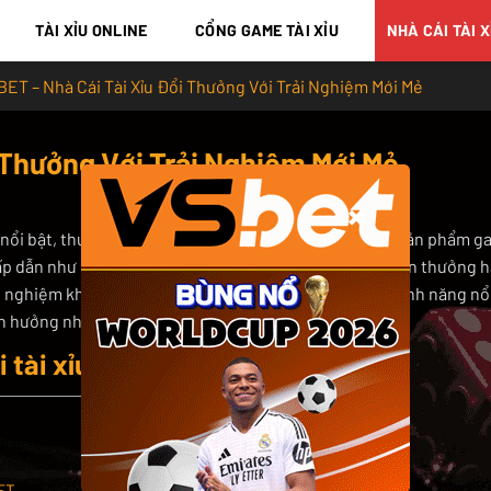
TÀI XỈU ONLINE
CỔNG GAME TÀI XỈU
NHÀ CÁI TÀI X
BET – Nhà Cái Tài Xỉu Đổi Thưởng Với Trải Nghiệm Mới Mẻ
 Thưởng Với Trải Nghiệm Mới Mẻ
×
nổi bật, thu hút người chơi nhờ sự đa dạng trong các sản phẩm g
ấp dẫn như live casino, thể thao, bắn cá đến những phần thưởng 
 nghiệm không thể bỏ qua. Cùng khám phá ngay các tính năng nổi
 hưởng những phút giây giải trí thú vị.
 tài xỉu hàng đầu
BET