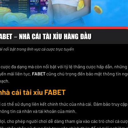
i nổi bật trong lĩnh vực cá cược trực tuyến
cược đa dạng mà còn nổi bật với tỷ lệ thắng cược hấp dẫn, những 
yến mãi liên tục.
FABET
cũng chú trọng đến bảo mật thông tin ng
bạch.
nhà cái tài xỉu FABET
i có thể sử dụng liên kết chính thức của nhà cái. Đảm bảo truy cậ
thông tin cá nhân và tài khoản của mình.
lợi, cho phép người chơi dễ dàng tham gia vào các trò chơi cá cượ