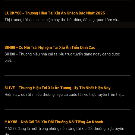
LUCKY88 – Thương Hiệu Tài Xỉu Ăn Khách Bậc Nhất 2025
Tác giả
Kevin Hồ
, người sáng lập taixiuonline.games,
Thị trường tài xỉu online hiện nay thu hút đông đảo sự quan tâm và...
đã luôn chú trọng đến việc xây dựng một nền tảng
game bài đổi thưởng đáng tin cậy. Hiểu được tâm lý của
người dùng, ông đã tạo ra một môi trường chơi game
an toàn, công bằng và đảm bảo quyền lợi cho mọi
SIN88 – Cơ Hội Trải Nghiệm Tài Xỉu Ăn Tiền Đỉnh Cao
người tham gia.
SIN88 – Thương hiệu nhà cái tài xỉu trực tuyến đang ngày càng được
biết...
Một số thông tin về tác giả Kevin Hồ
Sự thành công của taixiuonline.games không chỉ đến
từ việc cung cấp các trò chơi hấp dẫn mà còn nhờ vào
khả năng xây dựng một website chuyên nghiệp và dễ
8LIVE – Thương Hiệu Tài Xỉu Ấn Tượng, Uy Tín Nhất Hiện Nay
Hiện nay, có rất nhiều thương hiệu cá cược tài xỉu trực tuyến trên thị...
sử dụng. Tác giả
Kevin Hồ
luôn nắm bắt xu hướng thị
trường và lắng nghe phản hồi từ người dùng để liên
tục cải tiến dịch vụ, mang lại trải nghiệm tốt nhất cho
cộng đồng game thủ.
MAX88 – Nhà Cái Tài Xỉu Đổi Thưởng Nổi Tiếng Ăn Khách
MAX88 đang là một trong những nền tảng tài xỉu đổi thưởng trực tuyến
thu...