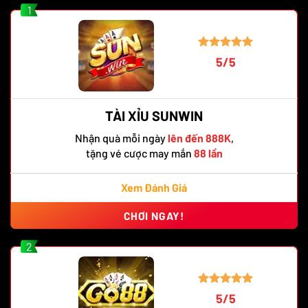
1
Với những nỗ lực không ngừng, CEO đã chứng minh
được tầm quan trọng của việc xây dựng một nền tảng
vững mạnh và luôn đồng hành cùng người dùng.
5/5
taixiuonline.games tiếp tục phát triển và là sự lựa
chọn đáng tin cậy cho tất cả những ai yêu thích tài xỉu
online đổi thưởng trực tuyến.
TÀI XỈU SUNWIN
Ngoài ra, taixiuonline.games không chỉ chú trọng đến
Nhận quà mỗi ngày
lên đến 888K
,
chất lượng các game mà còn mang đến một trải
tặng vé cược may mắn
88 lần
nghiệm người dùng mượt mà và an toàn. Đội ngũ hỗ
trợ khách hàng luôn sẵn sàng phục vụ, giải đáp thắc
Xem Đánh Giá
mắc và giúp đỡ người chơi khi gặp bất kỳ vấn đề nào.
CHƠI NGAY!
Chúng tôi hiểu rằng niềm tin của người chơi là yếu tố
quan trọng nhất, và vì thế, taixiuonline.games luôn
2
đặt lên hàng đầu việc xây dựng một môi trường cá
cược trực tuyến công bằng và minh bạch. Mọi thông
tin trên trang web đều được kiểm tra kỹ càng, giúp
5/5