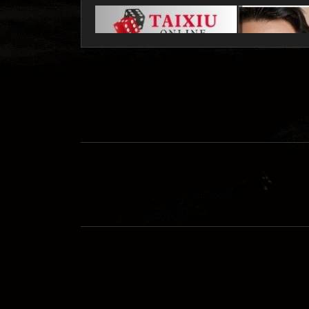
Tác giả Kevin