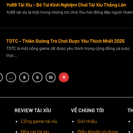
Yo88 Tài Xỉu – Bỏ Túi Kinh Nghiệm Chơi Tài Xỉu Thắng Lớn
Yo88 tài xỉu là một trong những trò chơi thu hút đông đảo người tham.
 Marketing
g ngành, tác giả đã giúp taixiuonline.games phát triển mạnh mẽ 
 chơi. Ông luôn đặt khách hàng lên hàng đầu và cam kết cung cấp
TDTC – Thiên Đường Trò Chơi Được Yêu Thích Nhất 2025
 thông tin người dùng.
TDTC là một cổng game rất được yêu thích trong cộng đồng cá cược
 Hồ
trực...
ị trường tài xỉu online đổi thưởng để đưa ra những cải tiến phù hợ
me uy tín và đáng tin cậy. Sự tận tâm và tầm nhìn của ông đã giúp
…
8
9
10
11
 địa chỉ đáng tin cậy, mang đến cho người chơi không gian giải tr
 minh được tầm quan trọng của việc xây dựng một nền tảng vữn
iuonline.games tiếp tục phát triển và là sự lựa chọn đáng tin cậ
REVIEW TÀI XỈU
VỀ CHÚNG TÔI
TH
ổi thưởng trực tuyến.
Cổng game tài xỉu
Giới thiệu
 trọng đến chất lượng các game mà còn mang đến một trải nghiệm
Nhà cái tài xỉu
Điều khoản sử dụng