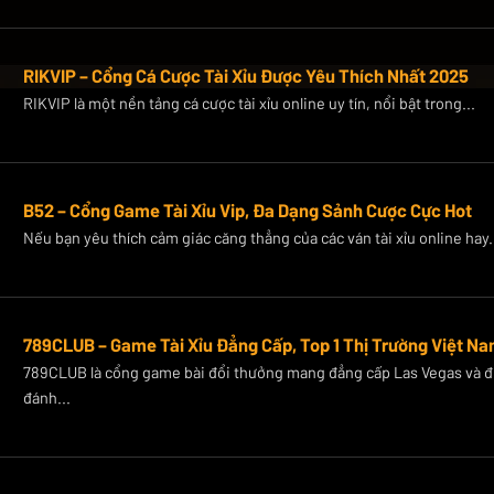
ne.games, đã luôn chú trọng đến việc xây dựng một nền tảng game 
a người dùng, ông đã tạo ra một môi trường chơi game an toàn, cô
RIKVIP – Cổng Cá Cược Tài Xỉu Được Yêu Thích Nhất 2025
m gia.
RIKVIP là một nền tảng cá cược tài xỉu online uy tín, nổi bật trong...
Kevin Hồ
chỉ đến từ việc cung cấp các trò chơi hấp dẫn mà còn nhờ vào kh
 dễ sử dụng. Tác giả
Kevin Hồ
luôn nắm bắt xu hướng thị trường 
B52 – Cổng Game Tài Xỉu Vip, Đa Dạng Sảnh Cược Cực Hot
 cải tiến dịch vụ, mang lại trải nghiệm tốt nhất cho cộng đồng ga
Nếu bạn yêu thích cảm giác căng thẳng của các ván tài xỉu online hay.
789CLUB – Game Tài Xỉu Đẳng Cấp, Top 1 Thị Trường Việt N
789CLUB là cổng game bài đổi thưởng mang đẳng cấp Las Vegas và 
đánh...