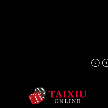
Quê quán: Hải Phòng
Trình độ học vấn: Trường Đại học Tài chính –
Bằng sự tận tâm và kinh nghiệm lâu năm tron
trở thành lựa chọn hàng đầu của nhiều người
dịch vụ tốt nhất, bảo vệ quyền lợi và bảo mật
Đóng góp của tác giả Kevin
Tác giả
Kevin Hồ
luôn cập nhật và theo dõi th
giúp người chơi dễ dàng tiếp cận các cổng ga
1
taixiuonline.games trở thành một trong những
tuyệt vời và an toàn.
Với những nỗ lực không ngừng, CEO đã chứng
mạnh và luôn đồng hành cùng người dùng. taix
cho tất cả những ai yêu thích tài xỉu online đ
Ngoài ra, taixiuonline.games không chỉ chú