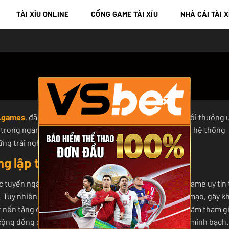
TÀI XỈU ONLINE
CỔNG GAME TÀI XỈU
NHÀ CÁI TÀI X
×
e.games
, đã tạo ra một nền tảng đánh giá game tài xỉu đổi thưởng 
 trong ngành cá cược trực tuyến, ông đã phát triển một hệ thống
ng trải nghiệm thú vị và an toàn.
ng lập taixiuonline.games
ực tuyến ngày càng phát triển, việc chọn lựa một cổng game uy tín 
 Tuy nhiên, không ít cổng game sử dụng thông tin giả mạo, gây k
nền tảng đáng tin cậy. Để giúp người chơi có thể yên tâm tham gi
cộng đồng game thủ một không gian giải trí an toàn và minh bạch.