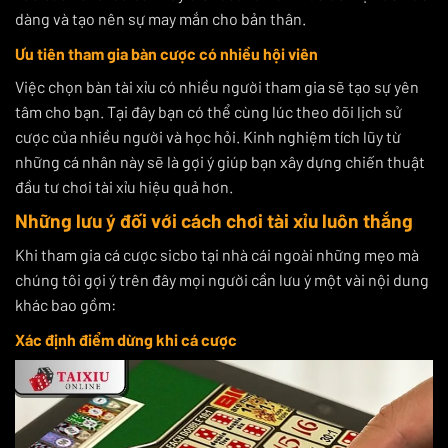
dàng và tạo nên sự may mắn cho bản thân.
Ưu tiên tham gia bàn cược có nhiều hội viên
Việc chọn bàn tài xỉu có nhiều người tham gia sẽ tạo sự yên
tâm cho bạn. Tại đây bạn có thể cùng lúc theo dõi lịch sử
cược của nhiều người và học hỏi. Kinh nghiệm tích lũy từ
những cá nhân này sẽ là gợi ý giúp bạn xây dựng chiến thuật
đầu tư chơi tài xỉu hiệu quả hơn.
Những lưu ý đối với cách chơi tài xỉu luôn thắng
Khi tham gia cá cược sicbo tại nhà cái ngoài những mẹo mà
chúng tôi gợi ý trên đây mọi người cần lưu ý một vài nội dung
khác bao gồm:
Xác định điểm dừng khi cá cược