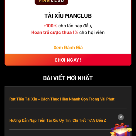
TÀI XỈU MANCLUB
+100%
cho lần nạp đầu,
Hoàn trả cược thua 1%
cho hội viên
Xem Đánh Giá
CHƠI NGAY!
BÀI VIẾT MỚI NHẤT
Rút Tiền Tài Xỉu – Cách Thực Hiện Nhanh Gọn Trong Vài Phút
✕
Hướng Dẫn Nạp Tiền Tài Xỉu Uy Tín, Chi Tiết Từ A Đến Z