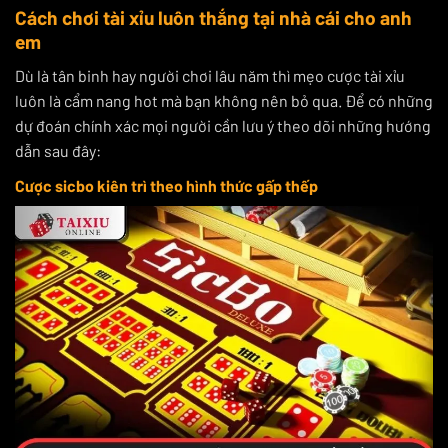
Cách chơi tài xỉu luôn thắng tại nhà cái cho anh
em
Dù là tân binh hay người chơi lâu năm thì mẹo cược tài xỉu
luôn là cẩm nang hot mà bạn không nên bỏ qua. Để có những
dự đoán chính xác mọi người cần lưu ý theo dõi những hướng
dẫn sau đây:
Cược sicbo kiên trì theo hình thức gấp thếp