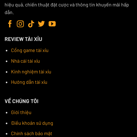
hiệu quả, chiến thuật đặt cược và thông tin khuyến mãi hấp
dẫn.
REVIEW TÀI XỈU
Cổng game tài xỉu
Nhà cái tài xỉu
Kinh nghiệm tài xỉu
Hướng dẫn tài xỉu
VỀ CHÚNG TÔI
Giới thiệu
Điều khoản sử dụng
Chính sách bảo mật