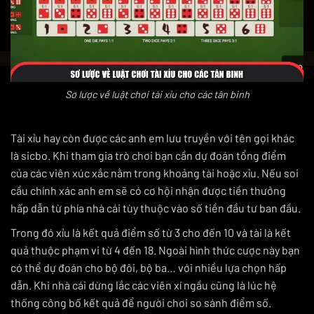
Sơ lược về luật chơi tài xỉu cho các tân binh
Tài xỉu hay còn được các anh em lưu truyền với tên gọi khác
là sicbo. Khi tham gia trò chơi bạn cần dự đoán tổng điểm
của các viên xúc xắc nằm trong khoảng tài hoặc xỉu. Nếu soi
cầu chính xác anh em sẽ có cơ hội nhận được tiền thưởng
hấp dẫn từ phía nhà cái tùy thuộc vào số tiền đầu tư ban đầu.
Trong đó xỉu là kết quả điểm số từ 3 cho đến 10 và tài là kết
quả thuộc phạm vi từ 4 đến 18. Ngoài hình thức cược này bạn
có thể dự đoán cho bộ đôi, bộ ba… với nhiều lựa chọn hấp
dẫn. Khi nhà cái dừng lắc các viên xí ngầu cũng là lúc hệ
thống công bố kết quả để người chơi so sánh điểm số.