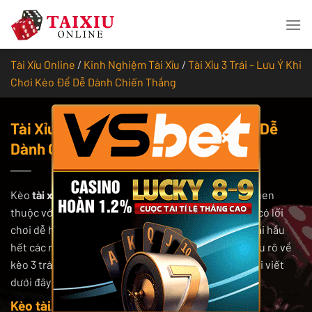
Skip
to
content
Tài Xỉu Online
/
Kinh Nghiệm Tài Xỉu
/
Tài Xỉu 3 Trái – Lưu Ý Khi
Chơi Kèo Để Dễ Dành Chiến Thắng
Tài Xỉu 3 Trái – Lưu Ý Khi Chơi Kèo Để Dễ
×
Dành Chiến Thắng
Kèo
tài xỉu 3 trái
được biết đến như một dạng kèo quen
thuộc với nhiều cược thủ trong nghề. Dạng kèo này có lối
chơi dễ hiểu, mức cược hấp dẫn nên được áp dụng tại hầu
hết các nhà cái trực tuyến. Nếu bạn chưa thật sự hiểu rõ về
kèo 3 trái, hãy đón đọc các nội dung chi tiết trong bài viết
dưới đây của chúng tôi.
Kèo tài xỉu 3 trái là gì?