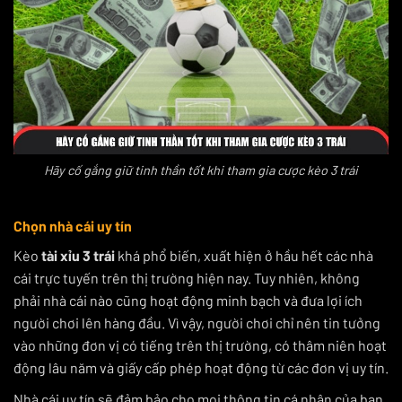
Hãy cố gắng giữ tinh thần tốt khi tham gia cược kèo 3 trái
Chọn nhà cái uy tín
Kèo
tài xỉu 3 trái
khá phổ biến, xuất hiện ở hầu hết các nhà
cái trực tuyến trên thị trường hiện nay. Tuy nhiên, không
phải nhà cái nào cũng hoạt động minh bạch và đưa lợi ích
người chơi lên hàng đầu. Vì vậy, người chơi chỉ nên tin tưởng
vào những đơn vị có tiếng trên thị trường, có thâm niên hoạt
động lâu năm và giấy cấp phép hoạt động từ các đơn vị uy tín.
Nhà cái uy tín sẽ đảm bảo cho mọi thông tin cá nhân của bạn