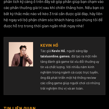
phân tích kỹ càng ở trên đây sẽ góp phần giúp bạn chạm vào
các phần thưởng giá trị sau khi chiến thắng hơn. Nếu bạn có
bất kỳ thắc mắc nào về kèo 3 trái cần được giải đáp, hãy liên
hệ ngay với bộ phận chăm sóc khách hàng của chúng tôi để
được hỗ trợ trong thời gian ngắn nhất ngay nhé!
KEVIN HỒ
Tác giả
Kevin Hồ
, người sáng lập
taixiuonline.games
, đã tạo ra một nền
tảng đánh giá game tài xỉu đổi thưởng uy
tín và chất lượng. Với nhiều năm kinh
nghiệm trong ngành cá cược trực tuyến,
ông đã phát triển một hệ thống review
các cổng game giúp người chơi có những
trải nghiệm thú vị và an toàn.
TIN LIÊN QUAN