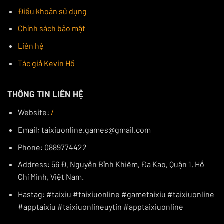
Điều khoản sử dụng
Chính sách bảo mật
Liên hệ
Tác giả Kevin Hồ
THÔNG TIN LIÊN HỆ
Website:
/
Email:
taixiuonline.games@gmail.com
Phone: 0889774422
Address: 56 Đ. Nguyễn Bỉnh Khiêm, Đa Kao, Quận 1, Hồ
Chí Minh, Việt Nam.
Hastag: #taixiu #taixiuonline #gametaixiu #taixiuonline
#apptaixiu #taixiuonlineuytin #apptaixiuonline