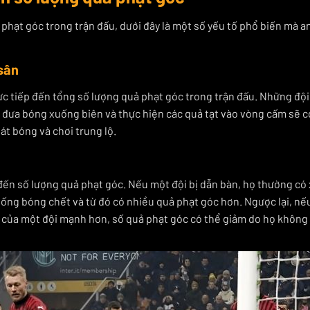
phạt góc trong trận đấu, dưới đây là một số yếu tố phổ biến mà 
sân
ực tiếp đến tổng số lượng quả phạt góc trong trận đấu. Những độ
đưa bóng xuống biên và thực hiện các quả tạt vào vòng cấm sẽ c
át bóng và chơi trung lộ.
đến số lượng quả phạt góc. Nếu một đội bị dẫn bàn, họ thường có
ống bóng chết và từ đó có nhiều quả phạt góc hơn. Ngược lại, nế
i của một đội mạnh hơn, số quả phạt góc có thể giảm do họ không