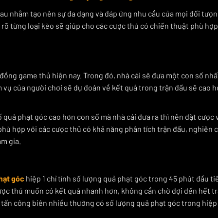
au nhằm tạo nên sự đa dạng và đáp ứng nhu cầu của mọi đối tượ
 rõ từng loại kèo sẽ giúp cho các cược thủ có chiến thuật phù hợ
 đồng game thủ hiện nay. Trong đó, nhà cái sẽ đưa một con số nhấ
 vụ của người chơi sẽ dự đoán về kết quả trong trận đấu sẽ cao h
ố quả phạt góc cao hơn con số mà nhà cái đưa ra thì nên đặt cược 
y phù hợp với các cược thủ có khả năng phân tích trận đấu, nghiên 
am gia.
phạt góc
hiệp 1 chỉ tính số lượng quả phạt góc trong 45 phút đầu ti
cược thủ muốn có kết quả nhanh hơn, không cần chờ đợi đến hết tr
 tấn công biên nhiều thường có số lượng quả phạt góc trong hiệp 