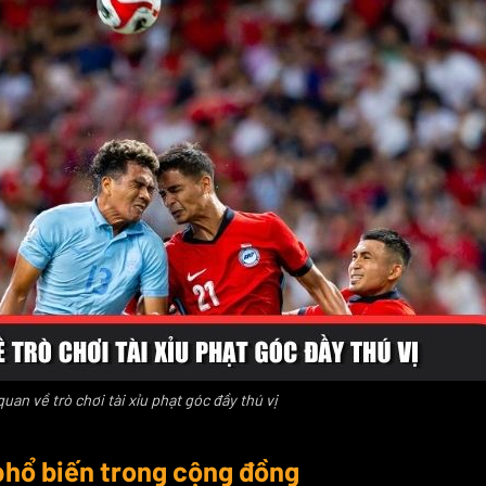
uan về trò chơi tài xỉu phạt góc đầy thú vị
 phổ biến trong cộng đồng