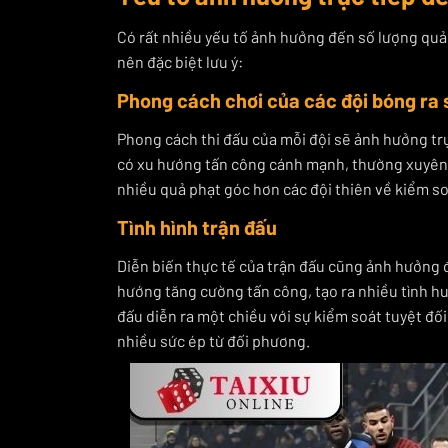
Có rất nhiều yếu tố ảnh hưởng đến số lượng quả 
nên đặc biệt lưu ý:
Phong cách chơi của các đội bóng ra 
Phong cách thi đấu của mỗi đội sẽ ảnh hưởng tr
có xu hướng tấn công cánh mạnh, thường xuyên 
nhiều quả phạt góc hơn các đội thiên về kiểm so
Tình hình trận đấu
Diễn biến thực tế của trận đấu cũng ảnh hưởng 
hướng tăng cường tấn công, tạo ra nhiều tình hu
đấu diễn ra một chiều với sự kiểm soát tuyệt đố
nhiều sức ép từ đối phương.