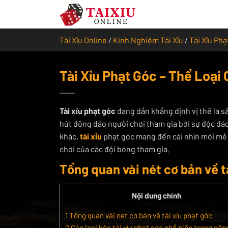
Skip
to
content
Tài Xỉu Online
/
Kinh Nghiệm Tài Xỉu
/
Tài Xỉu Ph
Tài Xỉu Phạt Góc – Thể Loại
Tài xỉu phạt góc
đang dần khẳng định vị thế là s
hút đông đảo người chơi tham gia bởi sự độc đáo
khác,
tài xỉu
phạt góc mang đến cái nhìn mới mẻ h
chơi của các đội bóng tham gia.
Tổng quan vài nét cơ bản về t
Nội dung chính
1
Tổng quan vài nét cơ bản về tài xỉu phạt góc
2
Các loại kèo tài xỉu phạt góc phổ biến trong cộn