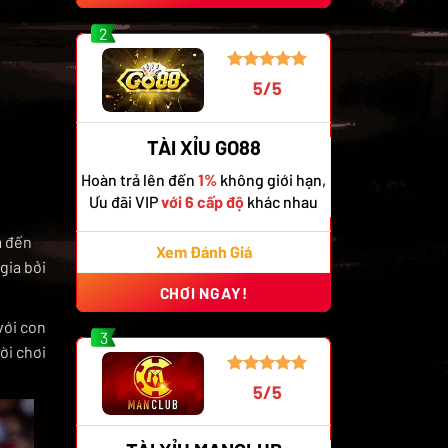
2
5/5
TÀI XỈU GO88
Hoàn trả lên đến
1%
không giới hạn,
Ưu đãi VIP
với 6 cấp độ
khác nhau
m đến
Xem Đánh Giá
gia bởi
CHƠI NGAY!
với con
3
ời chơi
5/5