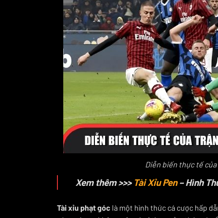
Diễn biến thực tế của
Xem thêm >>>
Tài Xỉu Pen
– Hình Th
Tài xỉu phạt góc
là một hình thức cá cược hấp dẫ