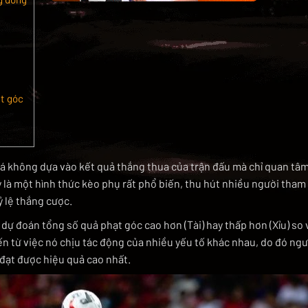
ạt góc
đá không dựa vào kết quả thắng thua của trận đấu mà chỉ quan tâ
 là một hình thức kèo phụ rất phổ biến, thu hút nhiều người tham 
ỷ lệ thắng cược.
dự đoán tổng số quả phạt góc cao hơn (Tài) hay thấp hơn (Xỉu) so 
ến từ việc nó chịu tác động của nhiều yếu tố khác nhau, do đó ngư
 đạt được hiệu quả cao nhất.