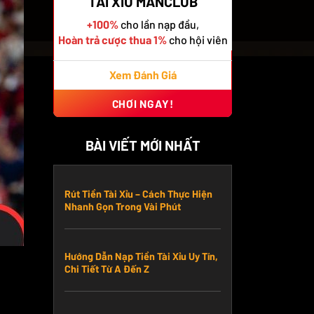
TÀI XỈU MANCLUB
+100%
cho lần nạp đầu,
Hoàn trả cược thua 1%
cho hội viên
Xem Đánh Giá
CHƠI NGAY!
BÀI VIẾT MỚI NHẤT
Rút Tiền Tài Xỉu – Cách Thực Hiện
Nhanh Gọn Trong Vài Phút
Hướng Dẫn Nạp Tiền Tài Xỉu Uy Tín,
Chi Tiết Từ A Đến Z