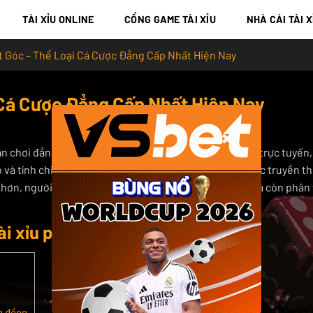
TÀI XỈU ONLINE
CỔNG GAME TÀI XỈU
NHÀ CÁI TÀI X
ạt Góc – Thể Loại Cá Cược Đẳng Cấp Nhất Hiện Nay
 Cá Cược Đẳng Cấp Nhất Hiện Nay
×
ân chơi đẳng cấp nhất hiện nay trên thị trường cá cược trực tuyến,
 và tính chiến thuật cao. Khác với các hình thức cá cược truyền t
ơn, người chơi không chỉ dự đoán kết quả trận đấu mà còn phân t
ài xỉu phạt góc
g đồng