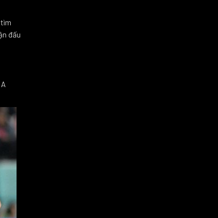
 tìm
rận đấu
 A