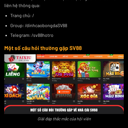
liên hệ thông qua:
Trang chủ: /
Group: /dinhcaobongdaSV88
Telegram: /sv88hotro
Một số câu hỏi thường gặp SV88
Giải đáp thắc mắc của hội viên