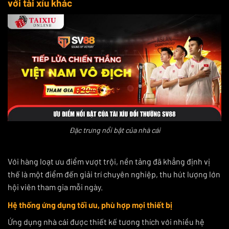
với tài xỉu khác
Đặc trưng nổi bật của nhà cái
Với hàng loạt ưu điểm vượt trội, nền tảng đã khẳng định vị
thế là một điểm đến giải trí chuyên nghiệp, thu hút lượng lớn
hội viên tham gia mỗi ngày.
Hệ thống ứng dụng tối ưu, phù hợp mọi thiết bị
Ứng dụng nhà cái được thiết kế tương thích với nhiều hệ