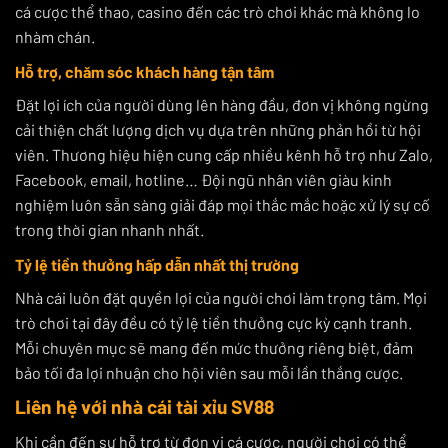
cá cược thể thao, casino đến các trò chơi khác mà không lo
nhàm chán.
Hỗ trợ, chăm sóc khách hàng tận tâm
Đặt lợi ích của người dùng lên hàng đầu, đơn vị không ngừng
cải thiện chất lượng dịch vụ dựa trên những phản hồi từ hội
viên. Thương hiệu hiện cung cấp nhiều kênh hỗ trợ như Zalo,
Facebook, email, hotline… Đội ngũ nhân viên giàu kinh
nghiệm luôn sẵn sàng giải đáp mọi thắc mắc hoặc xử lý sự cố
trong thời gian nhanh nhất.
Tỷ lệ tiền thưởng hấp dẫn nhất thị trường
Nhà cái luôn đặt quyền lợi của người chơi làm trọng tâm. Mọi
trò chơi tại đây đều có tỷ lệ tiền thưởng cực kỳ cạnh tranh.
Mỗi chuyên mục sẽ mang đến mức thưởng riêng biệt, đảm
bảo tối đa lợi nhuận cho hội viên sau mỗi lần thắng cược.
Liên hệ với nhà cái tài xỉu SV88
Khi cần đến sự hỗ trợ từ đơn vị cá cược, người chơi có thể