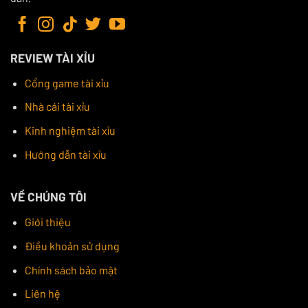
REVIEW TÀI XỈU
Cổng game tài xỉu
Nhà cái tài xỉu
Kinh nghiệm tài xỉu
Hướng dẫn tài xỉu
VỀ CHÚNG TÔI
Giới thiệu
Điều khoản sử dụng
Chính sách bảo mật
Liên hệ