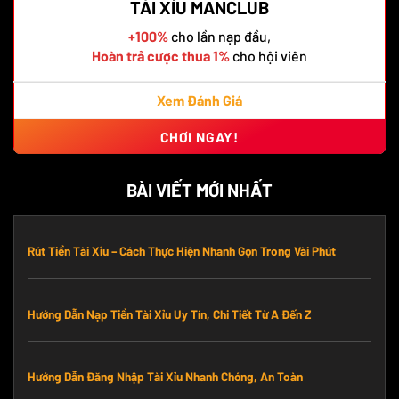
TÀI XỈU MANCLUB
+100%
cho lần nạp đầu,
Hoàn trả cược thua 1%
cho hội viên
Xem Đánh Giá
CHƠI NGAY!
BÀI VIẾT MỚI NHẤT
Rút Tiền Tài Xỉu – Cách Thực Hiện Nhanh Gọn Trong Vài Phút
Hướng Dẫn Nạp Tiền Tài Xỉu Uy Tín, Chi Tiết Từ A Đến Z
Hướng Dẫn Đăng Nhập Tài Xỉu Nhanh Chóng, An Toàn