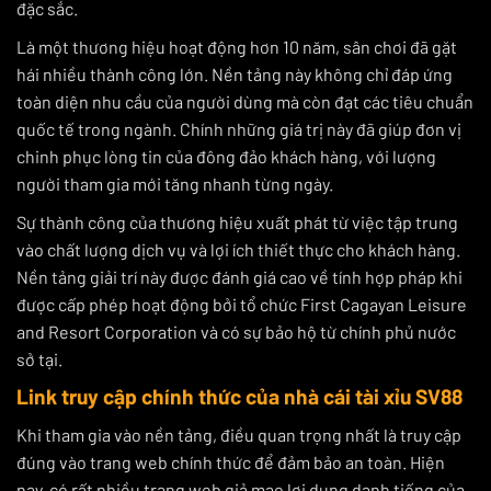
đặc sắc.
Là một thương hiệu hoạt động hơn 10 năm, sân chơi đã gặt
hái nhiều thành công lớn. Nền tảng này không chỉ đáp ứng
toàn diện nhu cầu của người dùng mà còn đạt các tiêu chuẩn
quốc tế trong ngành. Chính những giá trị này đã giúp đơn vị
chinh phục lòng tin của đông đảo khách hàng, với lượng
người tham gia mới tăng nhanh từng ngày.
Sự thành công của thương hiệu xuất phát từ việc tập trung
vào chất lượng dịch vụ và lợi ích thiết thực cho khách hàng.
Nền tảng giải trí này được đánh giá cao về tính hợp pháp khi
được cấp phép hoạt động bởi tổ chức First Cagayan Leisure
and Resort Corporation và có sự bảo hộ từ chính phủ nước
sở tại.
Link truy cập chính thức của nhà cái tài xỉu SV88
Khi tham gia vào nền tảng, điều quan trọng nhất là truy cập
đúng vào trang web chính thức để đảm bảo an toàn. Hiện
nay, có rất nhiều trang web giả mạo lợi dụng danh tiếng của