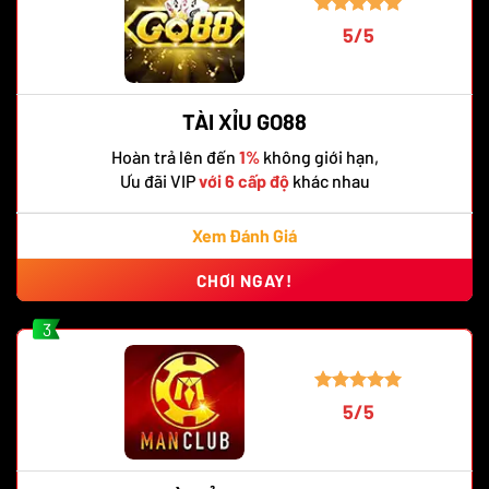
5/5
TÀI XỈU GO88
Hoàn trả lên đến
1%
không giới hạn,
Ưu đãi VIP
với 6 cấp độ
khác nhau
Xem Đánh Giá
CHƠI NGAY!
3
5/5