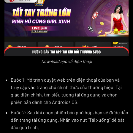
Download app về điện thoại
Bước 1: Mở trình duyệt web trên điện thoại của bạn và
truy cập vào trang chủ chính thức của thương hiệu. Tại
giao diện chính, tìm biểu tượng tải ứng dụng và chọn
phiên bản dành cho Android/iOS.
Bước 2: Sau khi chọn phiên bản phù hợp, bạn sẽ được dẫn
đến trang tải ứng dụng. Nhấn vào nút “Tải xuống” để bắt
đầu quá trình.