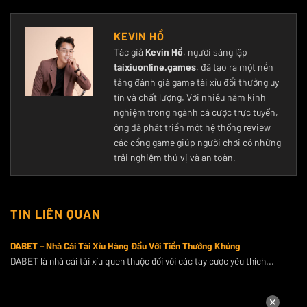
KEVIN HỒ
Tác giả
Kevin Hồ
, người sáng lập
taixiuonline.games
, đã tạo ra một nền
tảng đánh giá game tài xỉu đổi thưởng uy
tín và chất lượng. Với nhiều năm kinh
nghiệm trong ngành cá cược trực tuyến,
ông đã phát triển một hệ thống review
các cổng game giúp người chơi có những
trải nghiệm thú vị và an toàn.
TIN LIÊN QUAN
DABET – Nhà Cái Tài Xỉu Hàng Đầu Với Tiền Thưởng Khủng
DABET là nhà cái tài xỉu quen thuộc đối với các tay cược yêu thích...
✕