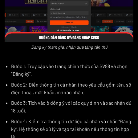
Đăng ký tham gia, nhận quà tặng tân thủ
Bước 1: Truy cập vào trang chính thức của SV88 và chọn
“Đăng ký”.
Bước 2: Điền thông tin cá nhân theo yêu cầu gồm tên, số
điện thoại, mật khẩu, mã xác nhận.
Bước 3: Tích vào ô đồng ý với các quy định và xác nhận đủ
18 tuổi.
Bước 4: Kiểm tra thông tin dữ liệu cá nhân và nhấn “Đăng
ký”. Hệ thống sẽ xử lý và tạo tài khoản nếu thông tin hợp
lệ.