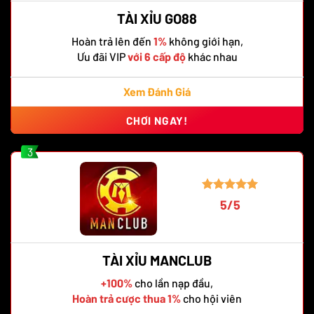
TÀI XỈU GO88
Hoàn trả lên đến
1%
không giới hạn,
Ưu đãi VIP
với 6 cấp độ
khác nhau
Xem Đánh Giá
CHƠI NGAY!
3
5/5
TÀI XỈU MANCLUB
+100%
cho lần nạp đầu,
Hoàn trả cược thua 1%
cho hội viên