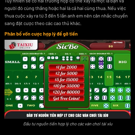
Tuy nhiên sẽ có hai trường hợp có thể xảy ra một là bạn và
người đó cùng thắng hoặc hai là cả hai cùng thua. Nếu việc
thua cuộc xảy ra từ 3 đến 5 lần anh em nên cân nhắc chuyển
sang đặt cược theo các cao thủ khác.
Phân bổ vốn cược hợp lý để gỡ tiền
Đầu tư nguồn tiền hợp lý cho các ván chơi tài xỉu