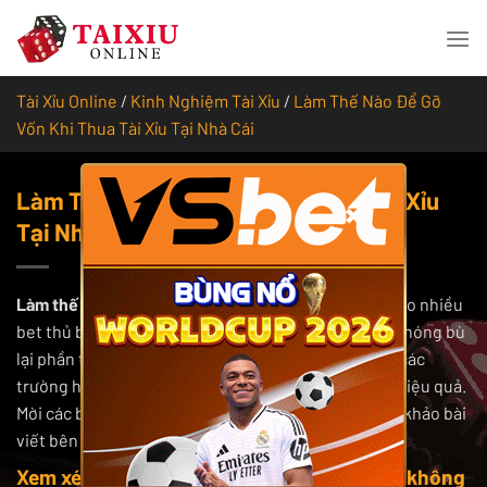
Skip
to
content
Tài Xỉu Online
/
Kinh Nghiệm Tài Xỉu
/
Làm Thế Nào Để Gỡ
Vốn Khi Thua Tài Xỉu Tại Nhà Cái
Làm Thế Nào Để Gỡ Vốn Khi Thua Tài Xỉu
×
Tại Nhà Cái
Làm thế nào để gỡ vốn khi thua tài xỉu
là đề tài hot do nhiều
bet thủ băn khoăn. Rất nhiều người thua đã nhanh chóng bù
lại phần tiền đã mất thành công. Tuy nhiên cũng có các
trường hợp trắng tay do không có chiến thuật chơi hiệu quả.
Mời các bạn cùng trang đánh giá
tài xỉu online
tham khảo bài
viết bên dưới để tìm đáp án cho câu hỏi này.
Xem xét nhà cái có gian lận khi thua tài xỉu không