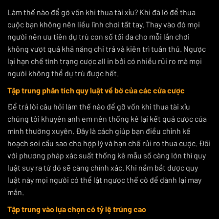
Làm thế nào để gỡ vốn khi thua tài xỉu? Khi đã lỡ để thua
cuộc bạn không nên liều lĩnh chơi tất tay. Thay vào đó mọi
người nên ưu tiên dự trù con số tối đa cho mỗi lần chơi
không vượt quá khả năng chi trả và kiên trì tuân thủ. Ngược
lại hạn chế tình trạng cược all in bởi có nhiều rủi ro mà mọi
người không thể dự trù được hết.
Tập trung phân tích quy luật về bờ của các cửa cược
Để trả lời câu hỏi làm thế nào để gỡ vốn khi thua tài xỉu
chúng tôi khuyên anh em nên thống kê lại kết quả cược của
mình thường xuyên. Đây là cách giúp bạn điều chỉnh kế
hoạch soi cầu sao cho hợp lý và hạn chế rủi ro thua cược. Đối
với phương pháp xác suất thống kê mẫu số càng lớn thì quy
luật suy ra từ đó sẽ càng chính xác. Khi nắm bắt được quy
luật này mọi người có thể lật ngược thế cờ để dành lại may
mắn.
Tập trung vào lựa chọn có tỷ lệ trúng cao