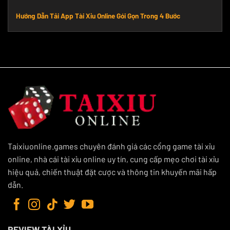
Hướng Dẫn Tải App Tài Xỉu Online Gói Gọn Trong 4 Bước
Taixiuonline.games chuyên đánh giá các cổng game tài xỉu
online, nhà cái tài xỉu online uy tín, cung cấp mẹo chơi tài xỉu
hiệu quả, chiến thuật đặt cược và thông tin khuyến mãi hấp
dẫn.
REVIEW TÀI XỈU