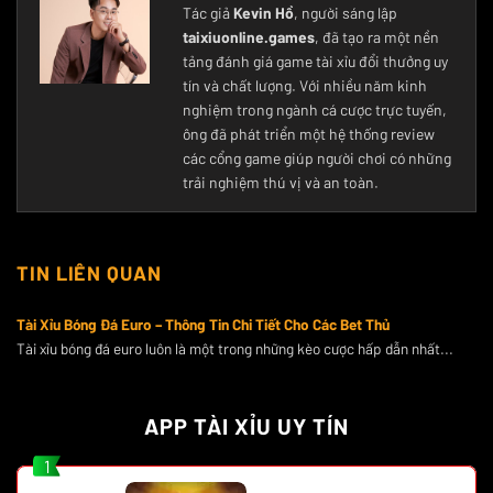
Tác giả
Kevin Hồ
, người sáng lập
taixiuonline.games
, đã tạo ra một nền
tảng đánh giá game tài xỉu đổi thưởng uy
tín và chất lượng. Với nhiều năm kinh
nghiệm trong ngành cá cược trực tuyến,
ông đã phát triển một hệ thống review
các cổng game giúp người chơi có những
trải nghiệm thú vị và an toàn.
TIN LIÊN QUAN
Tài Xỉu Bóng Đá Euro – Thông Tin Chi Tiết Cho Các Bet Thủ
Tài xỉu bóng đá euro luôn là một trong những kèo cược hấp dẫn nhất...
APP TÀI XỈU UY TÍN
1