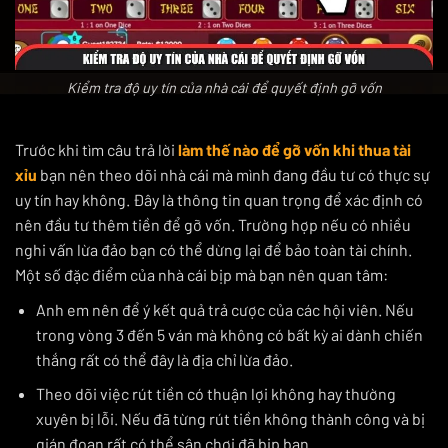
Kiểm tra độ uy tín của nhà cái để quyết định gỡ vốn
Trước khi tìm câu trả lời
làm thế nào để gỡ vốn khi thua tài
xỉu
bạn nên theo dõi nhà cái mà mình đang đầu tư có thực sự
uy tín hay không. Đây là thông tin quan trọng để xác định có
nên đầu tư thêm tiền để gỡ vốn. Trường hợp nếu có nhiều
nghi vấn lừa đảo bạn có thể dừng lại để bảo toàn tài chính.
Một số đặc điểm của nhà cái bịp mà bạn nên quan tâm:
Anh em nên để ý kết quả trả cược của các hội viên. Nếu
trong vòng 3 đến 5 ván mà không có bất kỳ ai dành chiến
thắng rất có thể đây là địa chỉ lừa đảo.
Theo dõi việc rút tiền có thuận lợi không hay thường
xuyên bị lỗi. Nếu đã từng rút tiền không thành công và bị
gián đoạn rất có thể sân chơi đã bịp bạn.