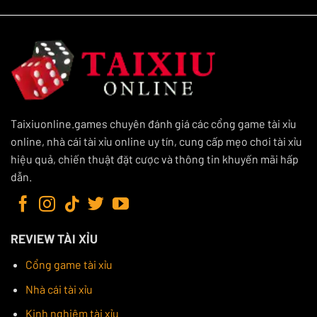
Taixiuonline.games chuyên đánh giá các cổng game tài xỉu
online, nhà cái tài xỉu online uy tín, cung cấp mẹo chơi tài xỉu
hiệu quả, chiến thuật đặt cược và thông tin khuyến mãi hấp
dẫn.
REVIEW TÀI XỈU
Cổng game tài xỉu
Nhà cái tài xỉu
Kinh nghiệm tài xỉu