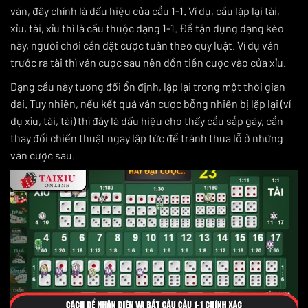
ván, đây chính là dấu hiệu của cầu 1-1. Ví dụ, cầu lặp lại tài,
xỉu, tài, xỉu thì là cầu thuộc dạng 1-1. Để tận dụng dạng kèo
này, người chơi cần đặt cược tuân theo quy luật. Ví dụ ván
trước ra tài thì ván cược sau nên dồn tiền cược vào cửa xỉu.
Dạng cầu này tương đối ổn định, lặp lại trong một thời gian
dài. Tuy nhiên, nếu kết quả ván cược bỗng nhiên bị lặp lại (ví
dụ xỉu, tài, tài) thì đây là dấu hiệu cho thấy cầu sắp gãy, cần
thay đổi chiến thuật ngay lập tức để tránh thua lỗ ở những
ván cược sau.