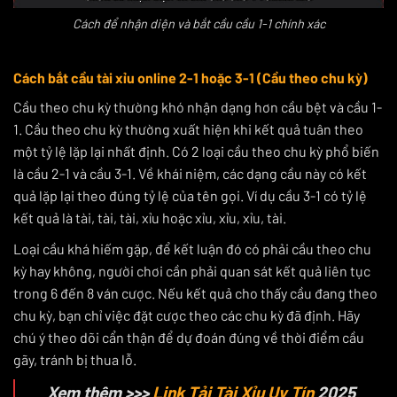
Cách để nhận diện và bắt cầu cầu 1-1 chính xác
Cách bắt cầu tài xỉu online 2-1 hoặc 3-1 (Cầu theo chu kỳ)
Cầu theo chu kỳ thường khó nhận dạng hơn cầu bệt và cầu 1-
1. Cầu theo chu kỳ thường xuất hiện khi kết quả tuân theo
một tỷ lệ lặp lại nhất định. Có 2 loại cầu theo chu kỳ phổ biến
là cầu 2-1 và cầu 3-1. Về khái niệm, các dạng cầu này có kết
quả lặp lại theo đúng tỷ lệ của tên gọi. Ví dụ cầu 3-1 có tỷ lệ
kết quả là tài, tài, tài, xỉu hoặc xỉu, xỉu, xỉu, tài.
Loại cầu khá hiếm gặp, để kết luận đó có phải cầu theo chu
kỳ hay không, người chơi cần phải quan sát kết quả liên tục
trong 6 đến 8 ván cược. Nếu kết quả cho thấy cầu đang theo
chu kỳ, bạn chỉ việc đặt cược theo các chu kỳ đã định. Hãy
chú ý theo dõi cẩn thận để dự đoán đúng về thời điểm cầu
gãy, tránh bị thua lỗ.
Xem thêm >>>
Link Tải Tài Xỉu Uy Tín
2025